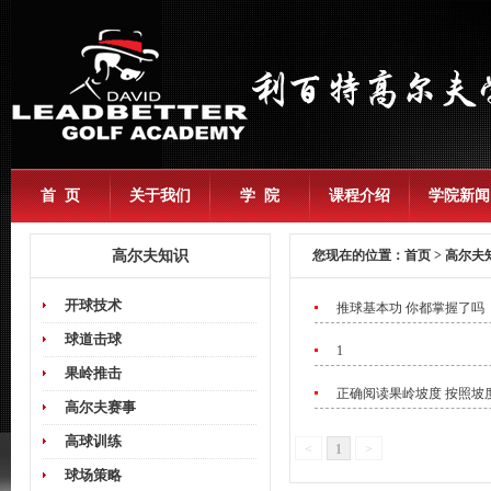
首 页
关于我们
学 院
课程介绍
学院新闻
高尔夫知识
您现在的位置：
首页
>
高尔夫
开球技术
推球基本功 你都掌握了吗
球道击球
1
果岭推击
正确阅读果岭坡度 按照坡
高尔夫赛事
高球训练
<
1
>
球场策略